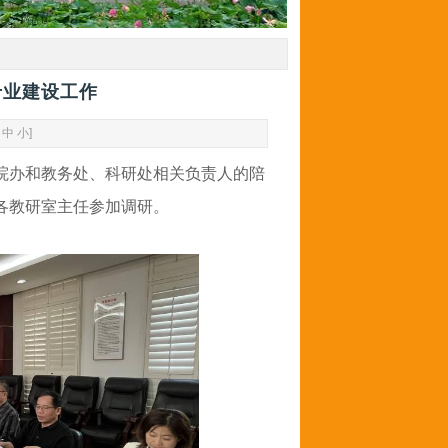
专业建设工作
中
小
]
院办和教务处
、
科研处
相关负责人
的陪
各教研室主任参加调研。