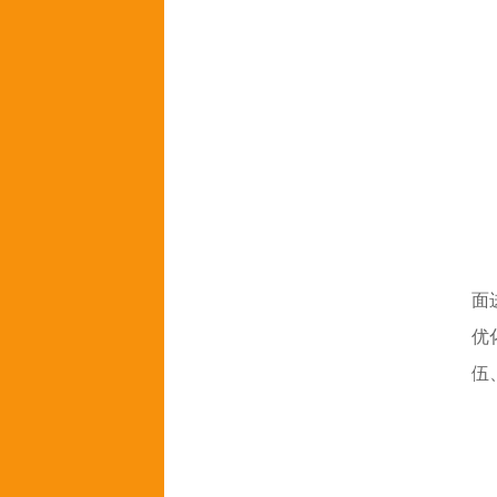
面
优
伍