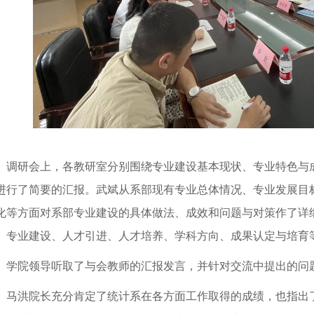
调研会上，
各教研室分别围绕
专业建设基本现状
、
专业特
色
与
进行了简要的汇报。武斌
从
系部
现有专业总体情况、专业发展目
化等方面对
系部
专业建设的具体做法、成效和问题与对策作
了详
、专业建设、人才引进、人才培养、学科方向、成果认定与培育
学院领导
听取了与会教师的汇报发言，并针对交流中提出的问
马洪院长
充分
肯定了统计系在
各方面工作取得的成绩，也指出