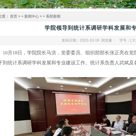
位置：
首页
> >
新闻中心
> >
系部新闻
学院领导到统计系调研学科发展和
发布日期：2023-10-19 浏览量：
字号：[
大
10
月
18
日，
学院院长马洪，党委委员、组织部部长张正亮在
党
下
到
统计系
调研
学科
发展和
专业建设
工作。统计系
负责人武斌及