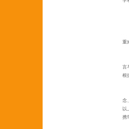
学
重
言
根
念
以
携