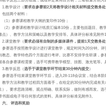
和教学反思三部分组成，成绩评定采用百分制，三者权重分别为15
1
.
教学设计（
要求在参赛前2天将教学设计相关材料提交教务处
包括两个材料：
（1）参赛课程教学大纲的复印件10份；
（2）参赛课程教学设计纸质汇编本10份，主要包括题目、教
难点）、教学方法和策略以及教学安排等。具体评分标准见附件
2
.
课堂教学（
要求必须有自制的多媒体课件，提前1天交教务处
参赛选手按照教学设计进行课堂教学，规定时间为20分钟。
与教态、教学特色四个方面进行考评。比赛不安排学生听课，参
据各自参赛课程需要，选手可携带教学模型、挂图、激光笔等。
3
.
教学反思（
选手于课堂教学环节结束30分钟内提交
）
参赛选手结束课堂教学环节后，进入28-118会议室，结合本
、教学方法和教学过程四方面着手，在给定的30分钟内完成有关
上）。要求思路清晰、观点明确、联系实际，做到有感而发。选
带书面或电子等任何形式的资料。具体评分标准见附件3。
六、
评选和奖励