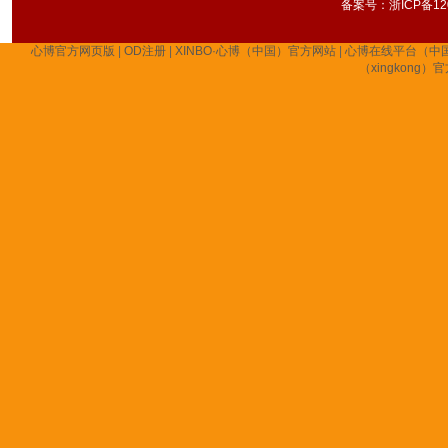
备案号：
浙ICP备12
心博官方网页版
|
OD注册
|
XINBO·心博（中国）官方网站
|
心博在线平台（中
（xingkong）