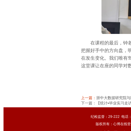
在课程的最后，
钟
把握好手中的方向盘，
在发生变化。我们唯有
这堂课让在座的同学对
上一篇：
浙中大数据研究院与
下一篇：
【统计•毕业实习走
纪检监督：29-222 电话：
版权所有：心博在线登录