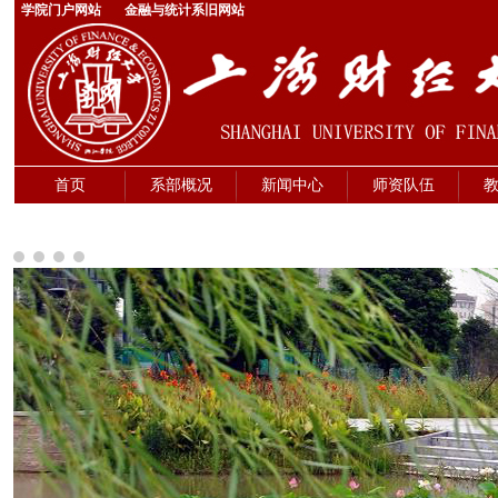
学院门户网站
金融与统计系旧网站
首页
系部概况
新闻中心
师资队伍