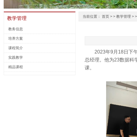
当前位置：
首页
> >
教学管理
> 
教学管理
教务信息
培养方案
课程简介
2023
年
9
月
18
日下
实践教学
总经理。他为
23
数据科
精品课程
课。