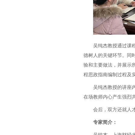
吴纯杰教授通过课
德树人的关键环节。同
验和主要做法，并展示
程思政指南编制过程及
吴纯杰教授的讲座
在场教师内心产生强烈
会后，双方还就人
专家简介：
吴纯杰，上海财经