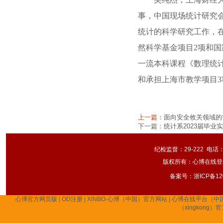
事，中国现场统计研究
统计的科学研究工作，在JA
然科学基金项目2项和
一流本科课程《数理统
和承担上海市教学项目3
上一篇：
面向安全攸关领域的
下一篇：
统计系2023届毕业
纪检监督：29-222 电话：
版权所有：心博在线登录
备案号：
浙ICP备12
心博官方网页版
|
OD注册
|
XINBO·心博（中国）官方网站
|
心博在线平台（中
（xingkong）