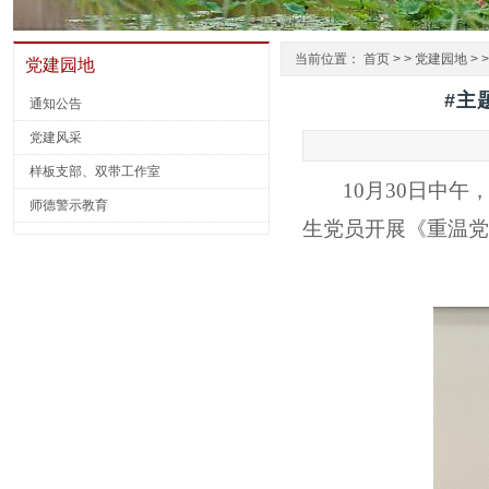
当前位置：
首页
> >
党建园地
> 
党建园地
#主
通知公告
党建风采
样板支部、双带工作室
10
月
30
日中午
师德警示教育
生党员开展《重温党