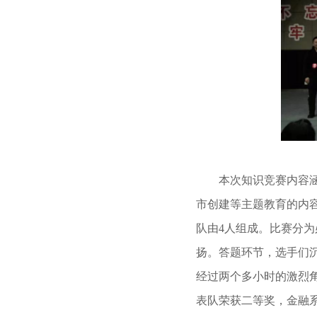
本次知识竞赛内容
市创建等主题教育的内容
队由
4
人组成。比赛分为
扬。答题环节，选手们
经过两个多小时的激烈
表队荣获二等奖，金融