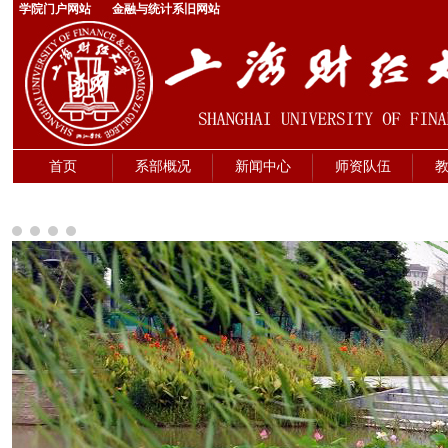
学院门户网站
金融与统计系旧网站
首页
系部概况
新闻中心
师资队伍