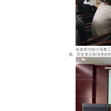
张老师为统计系教
源、历史变迁和演变的