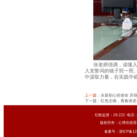
张老师强调，
读懂
入党誓词的镜子照一照
中汲取力量
，
在实践中
上一篇：
永葆初心担使命 庆
下一篇：
红色文物，青春讲述
纪检监督：29-222 电话：
版权所有：心博在线登录
备案号：
浙ICP备12