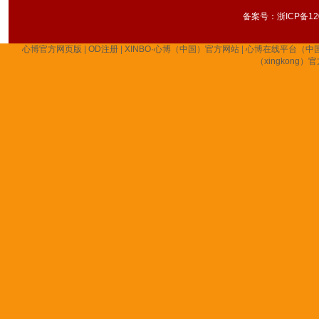
备案号：
浙ICP备12
心博官方网页版
|
OD注册
|
XINBO·心博（中国）官方网站
|
心博在线平台（中
（xingkong）