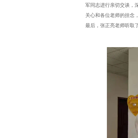
军同志进行亲切交谈，
关心和各位老师的挂念
最后，张正亮老师听取