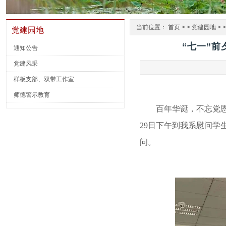
当前位置：
首页
> >
党建园地
> 
党建园地
“七一”
通知公告
党建风采
样板支部、双带工作室
师德警示教育
百年华诞，不忘党恩
29
日下午到我系慰问学
问。