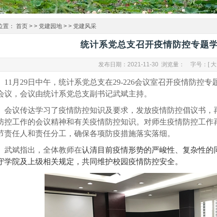
位置：
首页
> >
党建园地
> >
党建风采
统计系党总支召开疫情防控专题
发布日期：2021-11-30 浏览量：
字号：[
大
11
月
29
日中午，统计系党总支在
29-226
会议室召开疫情防控专
会议，会议由统计系党总支副书记武斌主持。
会议传达学习了疫情防控知识及要求，发放疫情防控倡议书，
防控工作的会议精神和有关疫情防控知识。对师生疫情防控工作
节责任人和责任分工，确保各项防疫措施落实落细。
武斌指出，全体教师在
认清目前疫情形势的严峻性、复杂性的
守学院及上级相关规定，共同维护校园疫情防控安全。