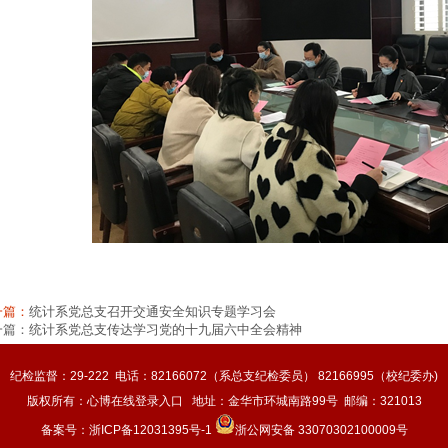
一篇：
统计系党总支召开交通安全知识专题学习会
一篇：
统计系党总支传达学习党的十九届六中全会精神
纪检监督：29-222 电话：82166072（系总支纪检委员） 82166995（校纪委办)
版权所有：心博在线登录入口 地址：金华市环城南路99号 邮编：321013
备案号：
浙ICP备12031395号-1
浙公网安备 33070302100009号